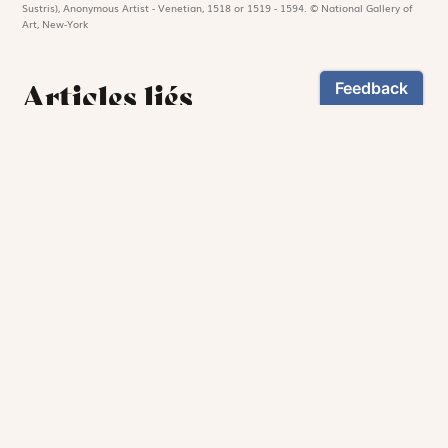
Sustris), Anonymous Artist - Venetian, 1518 or 1519 - 1594. © National Gallery of
Art, New-York
Articles liés
Alphonse-Marie de Liguori (1696-
1787)
Lire l'article
Bienheureuse Eugénie Joubert
(1876-1904)
Lire l'article
Saint Éphrem le Syrien (306-373)
Lire l'article