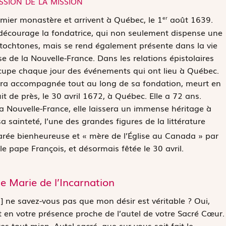
remier monastère et arrivent à Québec, le 1
août 1639.
er
 décourage la fondatrice, qui non seulement dispense une
autochtones, mais se rend également présente dans la vie
se de la Nouvelle-France. Dans les relations épistolaires
éoccupe chaque jour des événements qui ont lieu à Québec.
’aura accompagnée tout au long de sa fondation, meurt en
t de près, le 30 avril 1672, à Québec. Elle a 72 ans.
Nouvelle-France, elle laissera un immense héritage à
 sa sainteté, l’une des grandes figures de la littérature
larée bienheureuse et « mère de l’Église au Canada » par
le pape François, et désormais fêtée le 30 avril.
de Marie de l’Incarnation
 ne savez-vous pas que mon désir est véritable ? Oui,
 en votre présence proche de l’autel de votre Sacré Cœur.
 tout mien. Autel sacré, que sur vous soit fait le