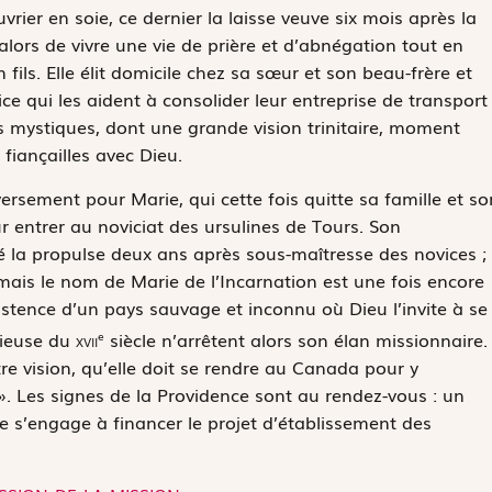
rier en soie, ce dernier la laisse veuve six mois après la
 alors de vivre une vie de prière et d’abnégation tout en
ils. Elle élit domicile chez sa sœur et son beau-frère et
ice qui les aident à consolider leur entreprise de transport
s mystiques, dont une grande vision trinitaire, moment
fiançailles avec Dieu.
rsement pour Marie, qui cette fois quitte sa famille et so
our entrer au noviciat des ursulines de Tours. Son
a propulse deux ans après sous-maîtresse des novices ;
rmais le nom de Marie de l’Incarnation est une fois encore
existence d’un pays sauvage et inconnu où Dieu l’invite à se
igieuse du
xvii
siècle n’arrêtent alors son élan missionnaire.
e
re vision, qu’elle doit se rendre au Canada pour y
». Les signes de la Providence sont au rendez-vous : un
ce s’engage à financer le projet d’établissement des
ssion de la mission