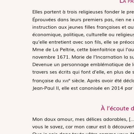
Elles partent à trois religieuses fonder le p
Éprouvées dans leurs premiers pas, rien ne
instruction aux jeunes filles françaises et 
économique, politique, culturelle ou religieu
qu’elle entretient avec son fils, elle se pr
Mme de La Peltrie, cette bienfaitrice qui l
novembre 1671. Marie de l’Incarnation la sui
Devenue un personnage emblématique de la 
travers ses écrits qui font d’elle, en plus de
française du
xvii
siècle. Après avoir été déc
e
Jean-Paul II, elle est canonisée en 2014 par 
À l’écoute 
Mon doux amour, mes délices adorables, […]
vous le savez, car mon cœur est à découvert
Que je sois donc toute vôtre comme vous êtes