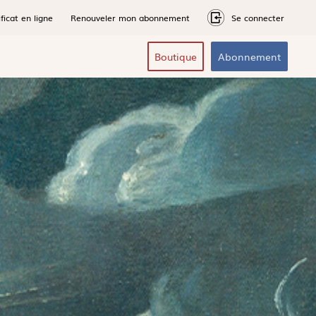
ficat en ligne
Renouveler mon abonnement
Se connecter
Boutique
Abonnement