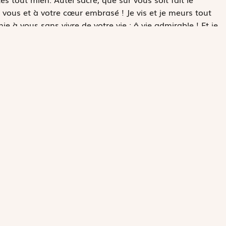
 vous et à votre cœur embrasé ! Je vis et je meurs tout
ie à vous sans vivre de votre vie : ô vie admirable ! Et je
t qui fait finir tout ce qui n’est pas vous ; ainsi vivant e
, ô mon cher tout, ô mon Amour, le désir unique de mon
Prière d’abandon à Jés
 Trémolet de Villers
é journaliste pour diverses revues. Elle est l’auteur de CD sur
y, et de
La Merveilleuse Histoire de la Nativité
.