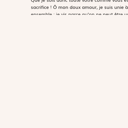
sacrifice ! Ô mon doux amour, je suis unie à
ensemble : je vis parce qu’on ne peut être un
meurs parce que cette union est aussi une mor
mourant, je ne suis pas à moi, mais à vous
âme.
Partager sur :
Sœur Laetitia
Consacrée,
Laetitia Trémolet de Villers
a ét
les sanctuaires de Lourdes et du Puy-en-Vela