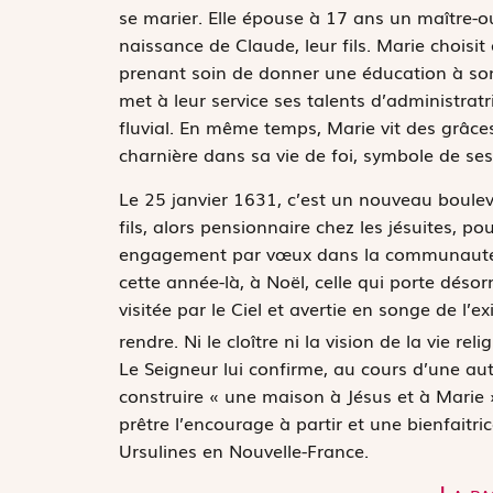
se marier. Elle épouse à 17 ans un maître-ouv
naissance de Claude, leur fils. Marie choisit
prenant soin de donner une éducation à son f
met à leur service ses talents d’administratr
fluvial. En même temps, Marie vit des grâce
charnière dans sa vie de foi, symbole de ses 
Le 25 janvier 1631, c’est un nouveau bouleve
fils, alors pensionnaire chez les jésuites, p
engagement par vœux dans la communauté l
cette année-là, à Noël, celle qui porte déso
visitée par le Ciel et avertie en songe de l’
rendre. Ni le cloître ni la vision de la vie rel
Le Seigneur lui confirme, au cours d’une aut
construire « une maison à Jésus et à Marie 
prêtre l’encourage à partir et une bienfaitri
Ursulines en Nouvelle-France.
La pa