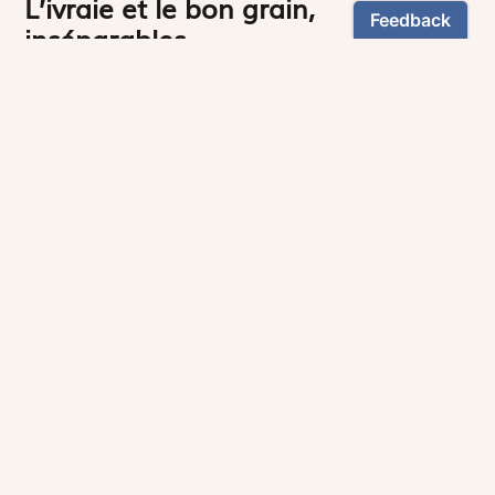
L’ivraie et le bon grain,
inséparables
Lire l'article
Suivez-nous :
Téléchargez notre application
Contactez notre service client
1-800-270-8122 poste 333
canada@magnificat.com