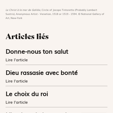
Le Christ à la mer de Galilée,
Circle of Jacopo Tintoretto (Probably Lambert
Sustris), Anonymous Artist - Venetian, 1518 or 1519 - 1594. © National Gallery of
Art, New-York
Articles liés
Donne-nous ton salut
Lire l'article
Dieu rassasie avec bonté
Lire l'article
Le choix du roi
Lire l'article