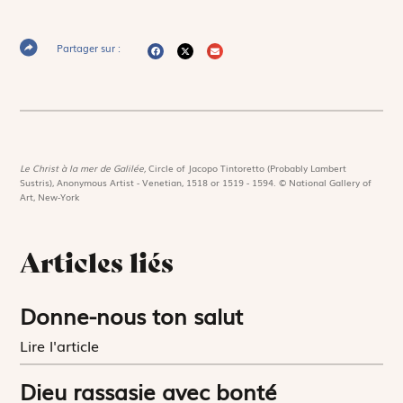
Partager sur :
Le Christ à la mer de Galilée,
Circle of Jacopo Tintoretto (Probably Lambert
Sustris), Anonymous Artist - Venetian, 1518 or 1519 - 1594. © National Gallery of
Art, New-York
Articles liés
Donne-nous ton salut
Lire l'article
Dieu rassasie avec bonté